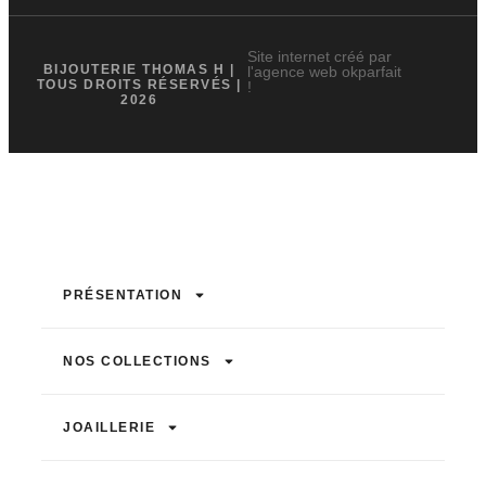
Site internet créé par
BIJOUTERIE THOMAS H |
l'agence web okparfait
TOUS DROITS RÉSERVÉS |
!
2026
PRÉSENTATION
NOS COLLECTIONS
JOAILLERIE