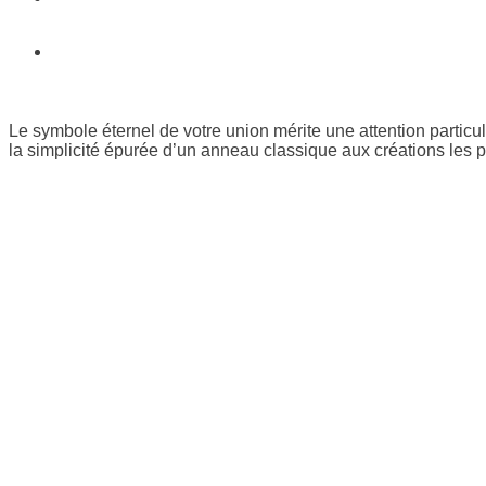
BIJOUX SUR-MESURE
CONTACT & ACCÈS
Le symbole éternel de votre union mérite une attention particu
la simplicité épurée d’un anneau classique aux créations les p