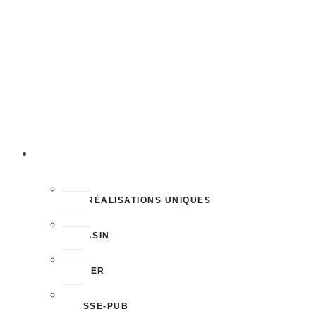
4 Place Jean Achard, 38000 Grenoble
04 76 42 27 61
PRÉSENTATION
NOS RÉALISATIONS UNIQUES
MAGASIN
ATELIER
PRESSE-PUB